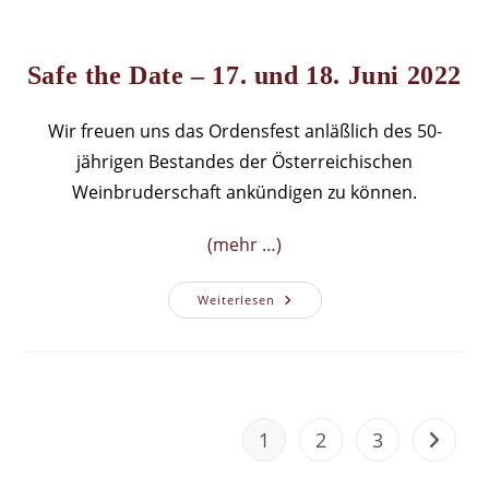
Safe the Date – 17. und 18. Juni 2022
Wir freuen uns das Ordensfest anläßlich des 50-
jährigen Bestandes der Österreichischen
Weinbruderschaft ankündigen zu können.
(mehr …)
Safe
Weiterlesen
The
Date
–
17.
Und
18.
Juni
2022
1
2
3
Zur näc