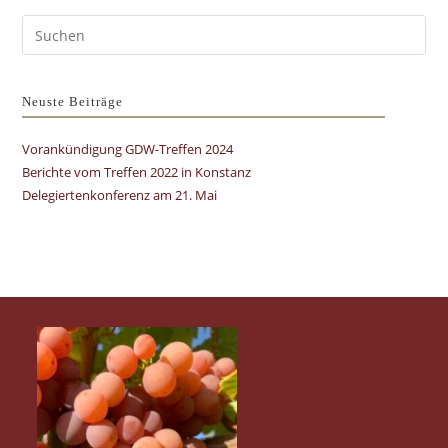
Pre
Es
to
clo
Neuste Beiträge
the
Vorankündigung GDW-Treffen 2024
sea
Berichte vom Treffen 2022 in Konstanz
pan
Delegiertenkonferenz am 21. Mai