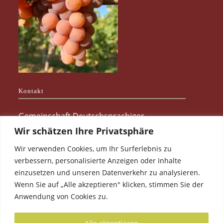
Kontakt
Gemeinschaft Deutschsprachiger
Weinbruderschaften e.V.
Wir schätzen Ihre Privatsphäre
Wir verwenden Cookies, um Ihr Surferlebnis zu
Präsidentin: Gabriele Meter-Lehnen
verbessern, personalisierte Anzeigen oder Inhalte
E-Mail:
kontakt@weinbruderschaften.org
einzusetzen und unseren Datenverkehr zu analysieren.
Sitz: Oppenheim am Rhein
Wenn Sie auf „Alle akzeptieren" klicken, stimmen Sie der
Anwendung von Cookies zu.