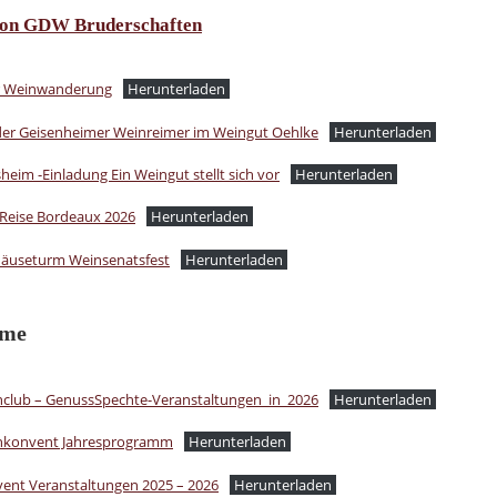
von GDW Bruderschaften
r Weinwanderung
Herunterladen
der Geisenheimer Weinreimer im Weingut Oehlke
Herunterladen
eim -Einladung Ein Weingut stellt sich vor
Herunterladen
Reise Bordeaux 2026
Herunterladen
Mäuseturm Weinsenatsfest
Herunterladen
mme
club – GenussSpechte-Veranstaltungen_in_2026
Herunterladen
inkonvent Jahresprogramm
Herunterladen
ent Veranstaltungen 2025 – 2026
Herunterladen