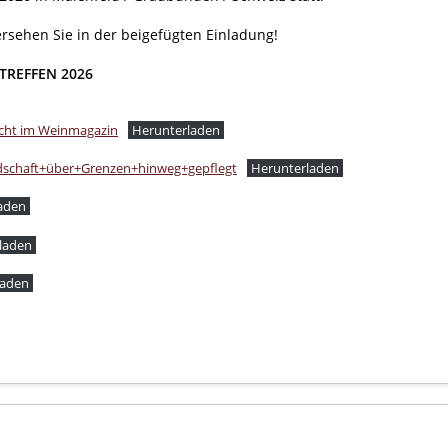
ersehen Sie in der beigefügten Einladung!
TREFFEN 2026
icht im Weinmagazin
Herunterladen
schaft+über+Grenzen+hinweg+gepflegt
Herunterladen
aden
laden
laden