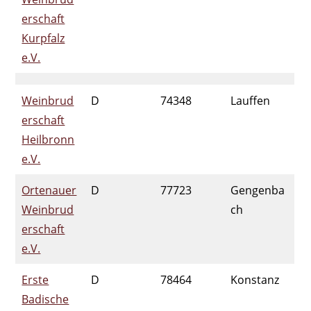
erschaft
Kurpfalz
e.V.
Weinbrud
D
74348
Lauffen
erschaft
Heilbronn
e.V.
Ortenauer
D
77723
Gengenba
Weinbrud
ch
erschaft
e.V.
Erste
D
78464
Konstanz
Badische