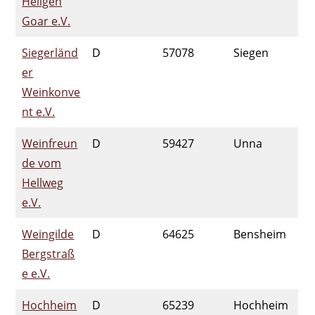
Heilgen
Goar e.V.
Siegerländ
D
57078
Siegen
er
Weinkonve
nt e.V.
Weinfreun
D
59427
Unna
de vom
Hellweg
e.V.
Weingilde
D
64625
Bensheim
Bergstraß
e e.V.
Hochheim
D
65239
Hochheim