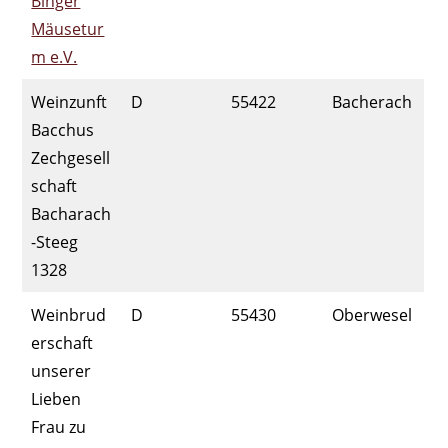
Binger
Mäusetur
m e.V.
Weinzunft
D
55422
Bacherach
Bacchus
Zechgesell
schaft
Bacharach
-Steeg
1328
Weinbrud
D
55430
Oberwesel
erschaft
unserer
Lieben
Frau zu