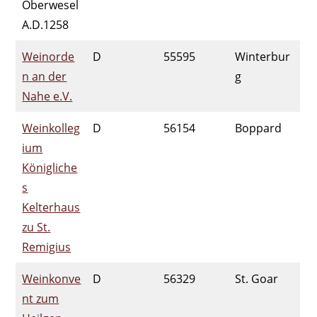
Oberwesel
A.D.1258
Weinorde
D
55595
Winterbur
n an der
g
Nahe e.V.
Weinkolleg
D
56154
Boppard
ium
Königliche
s
Kelterhaus
zu St.
Remigius
Weinkonve
D
56329
St. Goar
nt zum