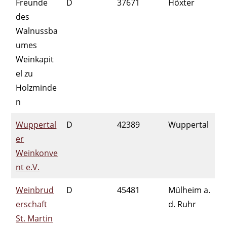
Freunde
D
37671
Höxter
des
Walnussba
umes
Weinkapit
el zu
Holzminde
n
Wuppertal
D
42389
Wuppertal
er
Weinkonve
nt e.V.
Weinbrud
D
45481
Mülheim a.
erschaft
d. Ruhr
St. Martin