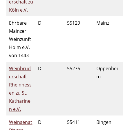
erschaft zu
Köln e.V.
Ehrbare
D
55129
Mainz
Mainzer
Weinzunft
Holm e.V.
von 1443
Weinbrud
D
55276
Oppenhei
erschaft
m
Rheinhess
en zu St.
Katharine
n e.V.
W
einsenat
D
55411
Bingen