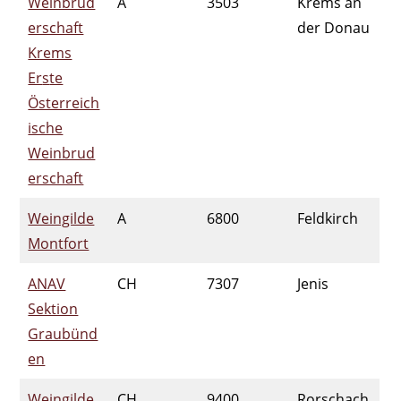
Weinbrud
A
3503
Krems an
erschaft
der Donau
Krems
Er
s
te
Österreich
ische
Weinbrud
erschaft
Weingilde
A
6800
Feldkirch
Montfort
ANAV
CH
7307
Jenis
Sektion
Graubünd
en
Weingilde
CH
9400
Rorschach