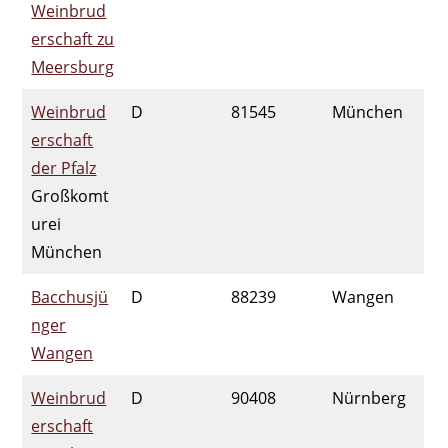
Weinbrud
erschaft zu
Meersburg
Weinbrud
D
81545
München
erschaft
der Pfalz
Großkomt
urei
München
Bacchusjü
D
88239
Wangen
nger
Wangen
Weinbrud
D
90408
Nürnberg
erschaft