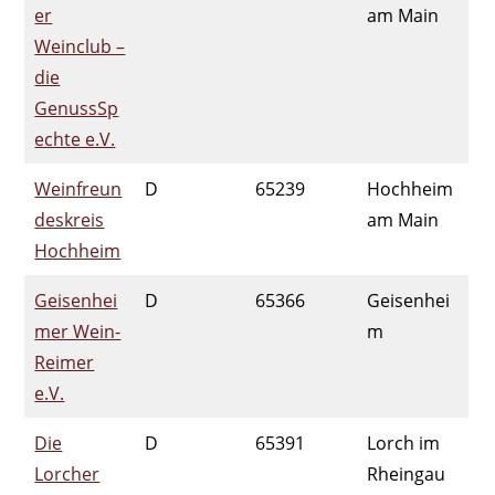
er
am Main
Weinclub –
die
GenussSp
echte e.V.
Weinfreun
D
65239
Hochheim
deskreis
am Main
Hochheim
Geisenhei
D
65366
Geisenhei
mer Wein-
m
Reimer
e.V.
Die
D
65391
Lorch im
Lorcher
Rheingau