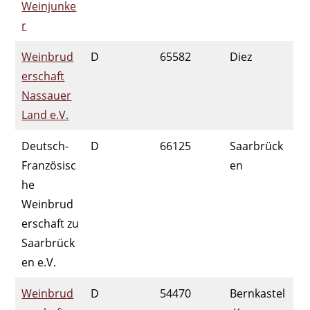
Weinjunke
r
Weinbrud
D
65582
Diez
erschaft
Nassauer
Land e.V.
Deutsch-
D
66125
Saarbrück
Französisc
en
he
Weinbrud
erschaft zu
Saarbrück
en e.V.
Weinbrud
D
54470
Bernkastel