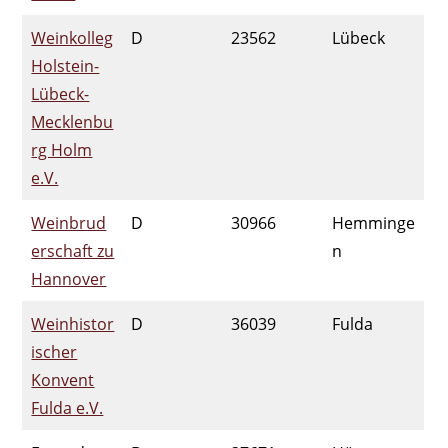
Weinkolleg
D
23562
Lübeck
Holstein-
Lübeck-
Mecklenbu
rg Holm
e.V.
Weinbrud
D
30966
Hemminge
e
rschaft zu
n
Hannover
Weinhistor
D
36039
Fulda
ischer
Konvent
Fulda e.V.