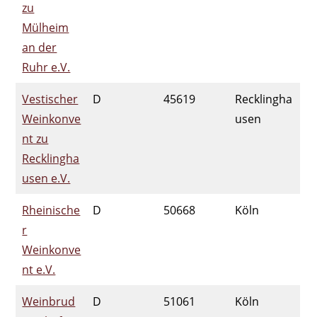
zu
Mülheim
an der
Ruhr e.V.
Vestischer
D
45619
Recklingha
Weinkonve
usen
nt zu
Recklingha
usen e.V.
Rheinische
D
50668
Köln
r
Weinkonve
nt e.V.
Weinbrud
D
51061
Köln