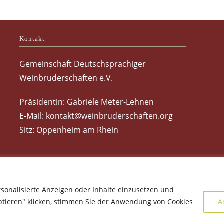
Kontakt
Gemeinschaft Deutschsprachiger
Weinbruderschaften e.V.
Präsidentin: Gabriele Meter-Lehnen
E-Mail:
kontakt@weinbruderschaften.org
Sitz: Oppenheim am Rhein
rsonalisierte Anzeigen oder Inhalte einzusetzen und
Home
Kontakt
Impressum
Datenschutz
ptieren" klicken, stimmen Sie der Anwendung von Cookies
A
Copyright 2026 - Gemeinschaft Deutschsprachiger Weinbruderschaften e.V.