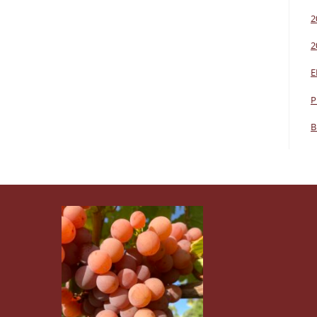
2
2
E
P
B