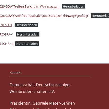
026 GDW Treffen Bericht im Weinmagazin
Herunterladen
026 GDW+Weinfreundschaft+über+Grenzen+hinweg+gepflegt
Herunterla
INLAD~1
Herunterladen
ROGRA~1
Herunterladen
ESCHR~1
Herunterladen
Kontakt
Gemeinschaft Deutschsprachiger
Weinbruderschaften e.V.
Präsidentin: Gabriele Meter-Lehnen