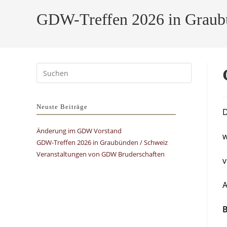
GDW-Treffen 2026 in Graub
Press
Escape
to
close
Neuste Beiträge
D
the
Änderung im GDW Vorstand
search
w
GDW-Treffen 2026 in Graubünden / Schweiz
panel.
Veranstaltungen von GDW Bruderschaften
A