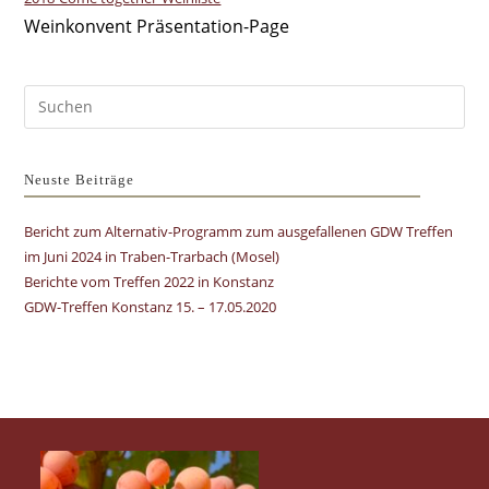
Weinkonvent Präsentation-Page
Pre
Es
to
clo
Neuste Beiträge
the
Bericht zum Alternativ-Programm zum ausgefallenen GDW Treffen
sea
im Juni 2024 in Traben-Trarbach (Mosel)
pan
Berichte vom Treffen 2022 in Konstanz
GDW-Treffen Konstanz 15. – 17.05.2020