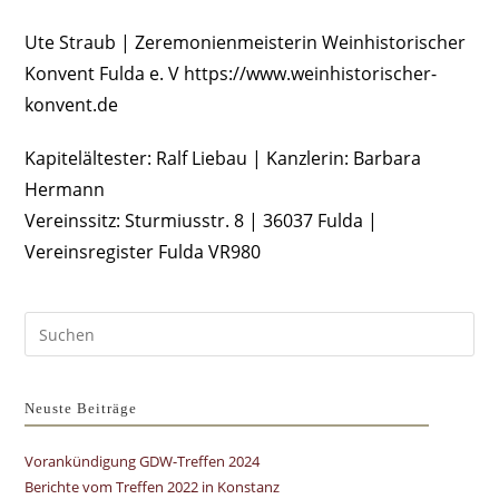
Ute Straub | Zeremonienmeisterin Weinhistorischer
Konvent Fulda e. V https://www.weinhistorischer-
konvent.de
Kapitelältester: Ralf Liebau | Kanzlerin: Barbara
Hermann
Vereinssitz: Sturmiusstr. 8 | 36037 Fulda |
Vereinsregister Fulda VR980
Pre
Es
to
clo
Neuste Beiträge
the
Vorankündigung GDW-Treffen 2024
sea
Berichte vom Treffen 2022 in Konstanz
pan