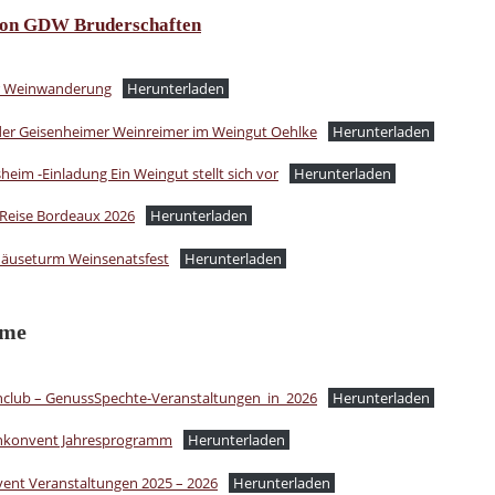
von GDW Bruderschaften
r Weinwanderung
Herunterladen
der Geisenheimer Weinreimer im Weingut Oehlke
Herunterladen
eim -Einladung Ein Weingut stellt sich vor
Herunterladen
Reise Bordeaux 2026
Herunterladen
Mäuseturm Weinsenatsfest
Herunterladen
mme
club – GenussSpechte-Veranstaltungen_in_2026
Herunterladen
inkonvent Jahresprogramm
Herunterladen
ent Veranstaltungen 2025 – 2026
Herunterladen