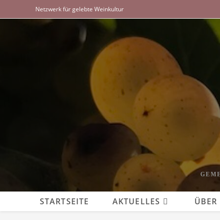
Zum
Netzwerk für gelebte Weinkultur
Inhalt
springen
GEME
STARTSEITE
AKTUELLES
ÜBER