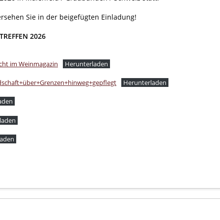
ersehen Sie in der beigefügten Einladung!
TREFFEN 2026
icht im Weinmagazin
Herunterladen
schaft+über+Grenzen+hinweg+gepflegt
Herunterladen
aden
laden
laden